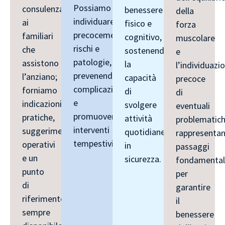
Possiamo
consulenza
benessere
della
individuare
ai
fisico e
forza
precocemente
familiari
cognitivo,
muscolare
rischi e
che
sostenendo
e
patologie,
assistono
la
l’individuazi
prevenendo
l’anziano;
capacità
precoce
complicazioni
forniamo
di
di
e
indicazioni
svolgere
eventuali
promuovendo
pratiche,
attività
problematic
interventi
suggerimenti
quotidiane
rappresenta
tempestivi.
operativi
in
passaggi
e un
sicurezza.
fondamental
punto
per
di
garantire
riferimento
il
sempre
benessere