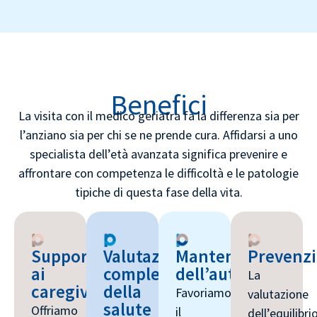
Benefici
La visita con il medico geriatra fa la differenza sia per
l’anziano sia per chi se ne prende cura. Affidarsi a uno
specialista dell’età avanzata significa prevenire e
affrontare con competenza le difficoltà e le patologie
tipiche di questa fase della vita.
Supporto
Valutazione
Mantenimento
Prevenz
ai
completa
dell’autonomia
La
caregiver
della
Favoriamo
valutazione
salute
Offriamo
il
dell’equilibrio